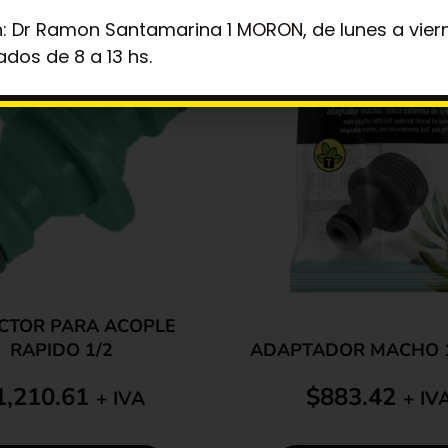
n: Dr Ramon Santamarina 1 MORON, de lunes a viern
ados de 8 a 13 hs.
CTOR PARA ACOPLE
RAPIDO 1/2
ADAPTADOR MACHO 1
1,210.61
$
883.42
+ IVA
+ IV