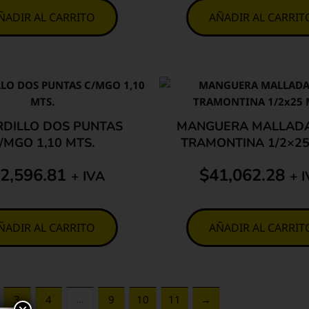
ÑADIR AL CARRITO
AÑADIR AL CARRIT
RDILLO DOS PUNTAS
MANGUERA MALLADA
/MGO 1,10 MTS.
TRAMONTINA 1/2×25
2,596.81
$
41,062.28
+ IVA
+ 
ÑADIR AL CARRITO
AÑADIR AL CARRIT
3
4
…
9
10
11
→