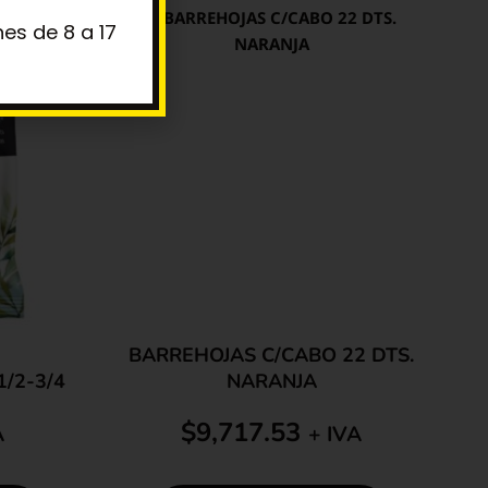
es de 8 a 17
BARREHOJAS C/CABO 22 DTS.
/2-3/4
NARANJA
$
9,717.53
A
+ IVA