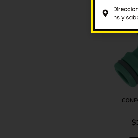
Direccio
hs y sab
CONE
$