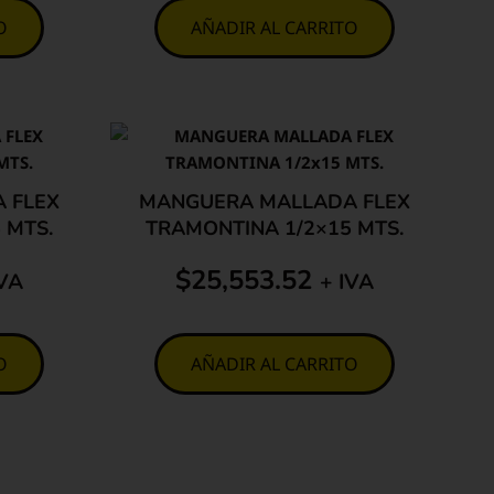
O
AÑADIR AL CARRITO
 FLEX
MANGUERA MALLADA FLEX
 MTS.
TRAMONTINA 1/2×15 MTS.
$
25,553.52
IVA
+ IVA
O
AÑADIR AL CARRITO