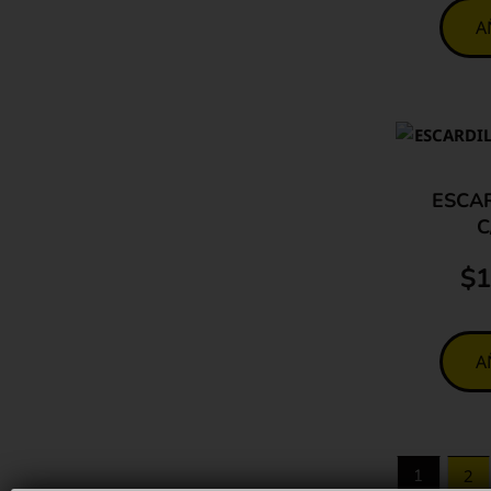
A
ESCA
C
$
1
A
1
2