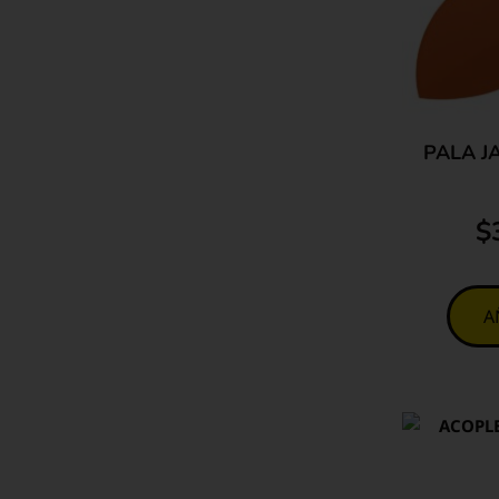
PALA J
$
A