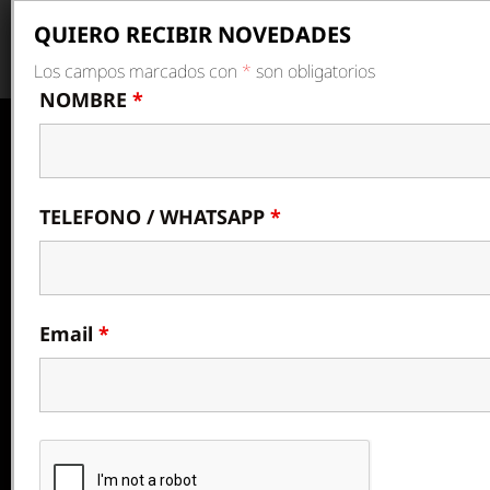
Los campos marcados con
*
son obligatorios
NOMBRE
*
TELEFONO / WHATSAPP
*
Bragado
Buenos 
soport
Email
*
0810-2
+54 9 1
@zonam