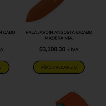
ON CABO
PALA JARDIN ANGOSTA C/CABO
MADERA NJA.
$
3,108.30
VA
+ IVA
O
AÑADIR AL CARRITO