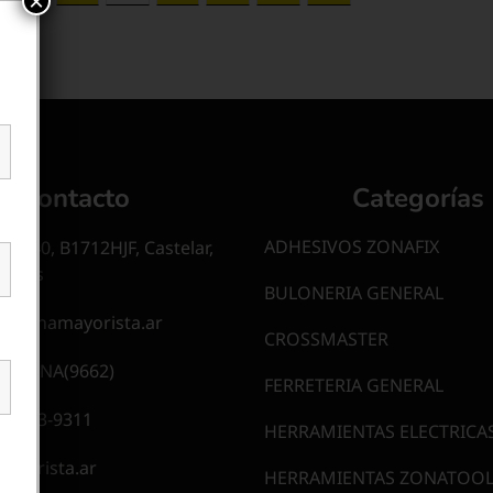
Contacto
Categorías
ADHESIVOS ZONAFIX
 1940, B1712HJF, Castelar,
Aires
BULONERIA GENERAL
e@zonamayorista.ar
CROSSMASTER
20-ZONA(9662)
FERRETERIA GENERAL
1 6643-9311
HERRAMIENTAS ELECTRICAS
ayorista.ar
HERRAMIENTAS ZONATOOL