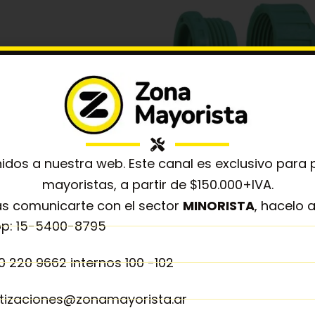
 RAPIDO C/AQUASTOP
idos a nuestra web. Este canal es exclusivo para
1/2
ADAPTADOR HEMBRA 1
mayoristas, a partir de $150.000+IVA.
1,374.21
$
719.84
+ IVA
+ IV
as comunicarte con el sector
MINORISTA
, hacelo a
p: 15-5400-8795
ÑADIR AL CARRITO
AÑADIR AL CARRIT
0 220 9662 internos 100 -102
otizaciones@zonamayorista.ar